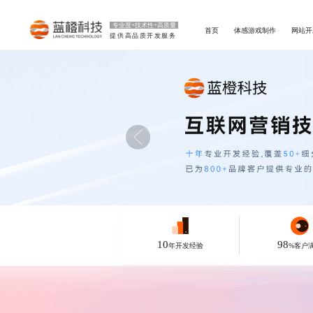
专业度+技术性+高质量
首页
体感游戏制作
网站开
提供高品质开发服务
10
98
年开发经验
%客户