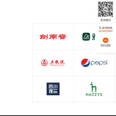
蓝橙科技服务已
咨询热线
咨询热线
18140119082
18140119082
剑南春
雅兰
白酒行业
服装行业
回到顶部
回到顶部
五粮液
百事可乐
白酒行业
快消行业
四川观察
哈吉斯
四川观察
服装行业