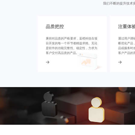
我们不断的提升技术
品质把控
注重体
秉持对品质的严格要求，蓝橙科技在项
通过用户调
目开发的每一个环节都精益求精。无论
断优化产品
是软件的功能完整性、稳定性，力求为
品或服务时
客户交付高品质的产品。
客户产品的